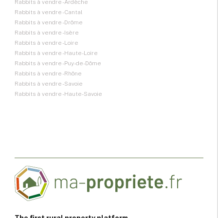
Rabbits à vendre - Ardèche
Rabbits à vendre - Cantal
Rabbits à vendre - Drôme
Rabbits à vendre - Isère
Rabbits à vendre - Loire
Rabbits à vendre - Haute-Loire
Rabbits à vendre - Puy-de-Dôme
Rabbits à vendre - Rhône
Rabbits à vendre - Savoie
Rabbits à vendre - Haute-Savoie
The first rural property platform