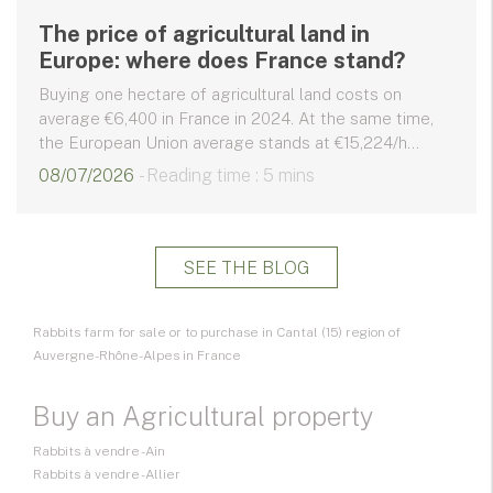
The price of agricultural land in
Europe: where does France stand?
Buying one hectare of agricultural land costs on
average €6,400 in France in 2024. At the same time,
the European Union average stands at €15,224/h...
08/07/2026
- Reading time : 5 mins
SEE THE BLOG
Rabbits farm for sale or to purchase in Cantal (15) region of
Auvergne-Rhône-Alpes in France
Buy an Agricultural property
Rabbits à vendre - Ain
Rabbits à vendre - Allier