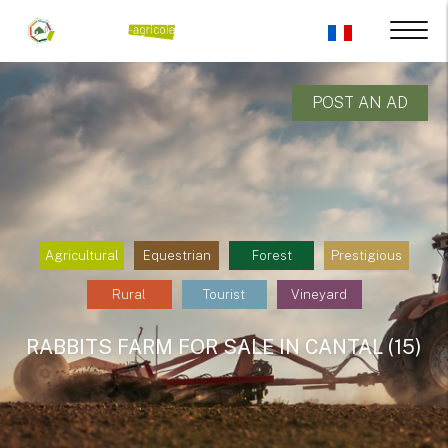
POST AN AD
Agricultural
Equestrian
Forest
Prestigious
Rural
Tourist
Vineyard
RABBITS FARM FOR SALE IN CANTAL (15)