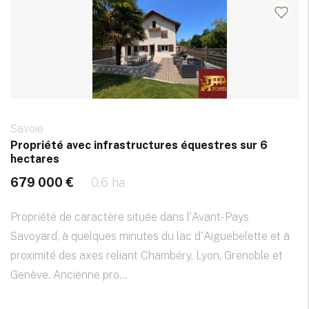
Savoie
Propriété avec infrastructures équestres sur 6
hectares
679 000 €
0.6 ha
Propriété de caractère située dans l'Avant-Pays
Savoyard, à quelques minutes du lac d'Aiguebelette et à
proximité des axes reliant Chambéry, Lyon, Grenoble et
Genève. Ancienne pro...