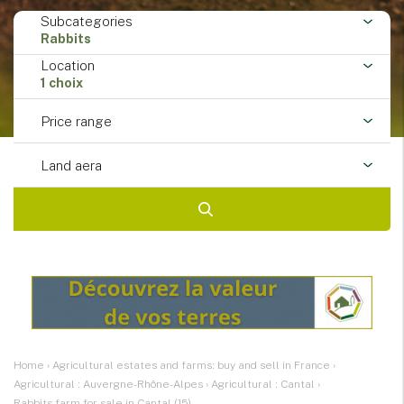
Subcategories
Rabbits
Location
1 choix
Price range
Land aera
Home
›
Agricultural estates and farms: buy and sell in France
›
Agricultural : Auvergne-Rhône-Alpes
›
Agricultural : Cantal
›
Rabbits farm for sale in Cantal (15)