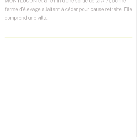
MONTLUCON et à 10 mn d'une sortie de la A 71, bonne
ferme d'élevage allaitant à céder pour cause retraite. Elle
comprend une villa...