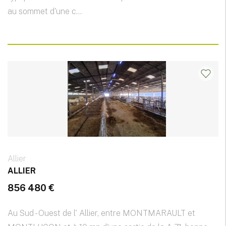
au sommet d'une c...
Allier
ALLIER
856 480 €
Au Sud - Ouest de l' Allier, entre MONTMARAULT et