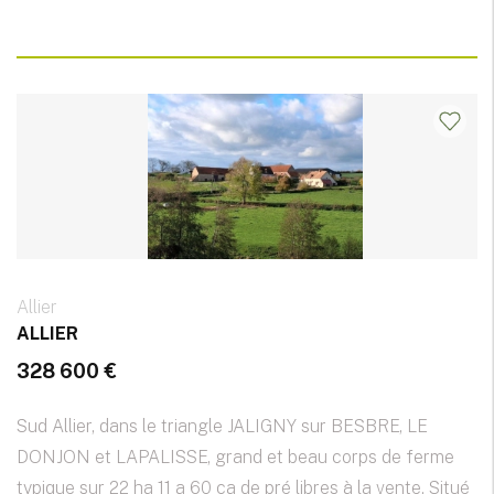
Allier
ALLIER
328 600 €
Sud Allier, dans le triangle JALIGNY sur BESBRE, LE
DONJON et LAPALISSE, grand et beau corps de ferme
typique sur 22 ha 11 a 60 ca de pré libres à la vente. Situé