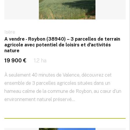
Isère
A vendre - Roybon (38940) – 3 parcelles de terrain
agricole avec potentiel de loisirs et d'activités
nature
19 900 €
1.2 ha
À seulement 40 minutes de Valence, découvrez cet
ensemble de 3 parcelles agricoles situées dans un
hameau calme de la commune de Roybon, au cœur d'un
environnement naturel préservé...