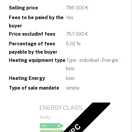
Selling price
795 000 €
Fees to be paied by the
Yes
buyer
Price excludinf fees
757 000 €
Percentage of fees
5.02 %
payable by the buyer
Heating equipment type
Type : individuel - Énergie :
bois
Heating Energy
bois
Type of sale mandate
simple
ENERGY CLASS
Thrifty