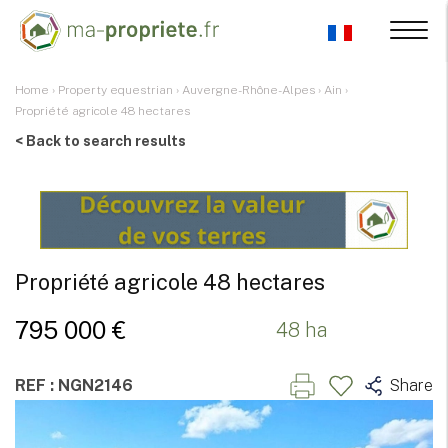
Home
›
Property equestrian
›
Auvergne-Rhône-Alpes
›
Ain
›
Propriété agricole 48 hectares
< Back to search results
Propriété agricole 48 hectares
795 000 €
48 ha
REF : NGN2146
Share