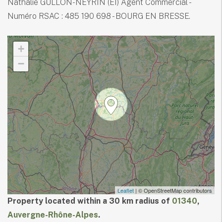
Nathalie GULLON-NEYRIN (EI) Agent Commercial -
Numéro RSAC : 485 190 698 - BOURG EN BRESSE.
+
−
Leaflet
| © OpenStreetMap contributors
Property located within a 30 km radius of
01340
,
Auvergne-Rhône-Alpes
.