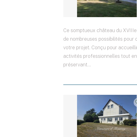
Ce somptueux château du XVIIIe s
de nombreuses possibilités pour 
votre projet. Conçu pour accueilli
activités professionnelles tout en
préservant...