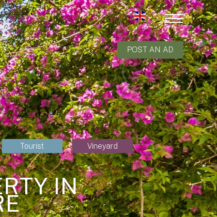
POST AN AD
Tourist
Vineyard
RTY IN
RE