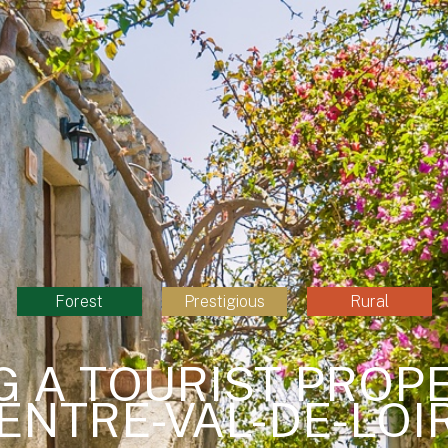
Forest
Prestigious
Rural
G A TOURIST PROPE
ENTRE-VAL-DE-LOI