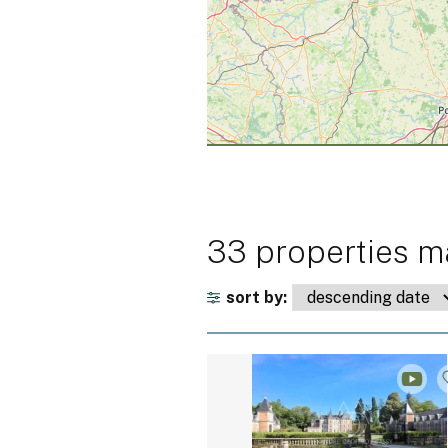
33 properties ma
sort by: