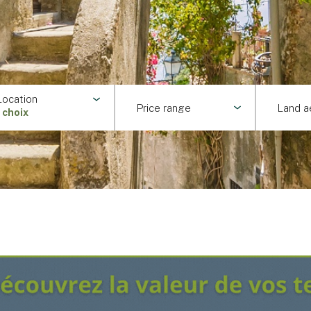
Location
Price range
Land a
1 choix