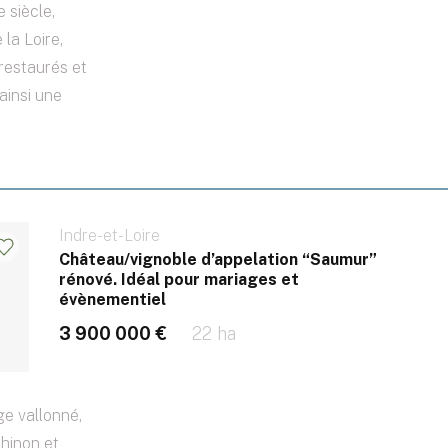
 siècle,
 la Loire,
restaurés et
ainsi une
Indre-et-Loire
Château/vignoble d’appelation “Saumur”
rénové. Idéal pour mariages et
évènementiel
3 900 000 €
22 ha
e vallonné,
Chinon et