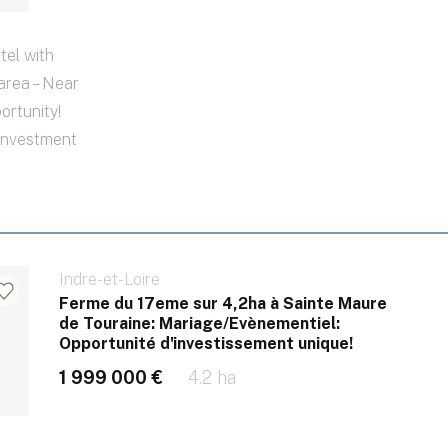
el with
area – Near
ortunity!
 investment
Indre-et-Loire
Ferme du 17eme sur 4,2ha à Sainte Maure
de Touraine: Mariage/Evènementiel:
Opportunité d'investissement unique!
1 999 000 €
4.2 ha