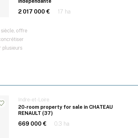
indépendante
2 017 000 €
17 ha
iècle, offre
concrétiser
r plusieurs
Indre-et-Loire
20-room property for sale in CHATEAU
RENAULT (37)
669 000 €
0.3 ha