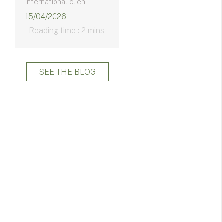
international clien...
15/04/2026
- Reading time : 2 mins
SEE THE BLOG