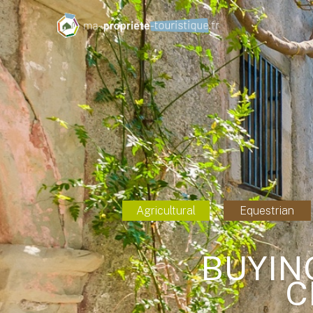
Agricultural
Equestrian
BUYIN
C