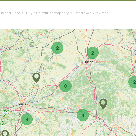
Bs and Hotels
›
Buying a tourist property in Centre-Val-De-Loire
2
2
2
8
4
6