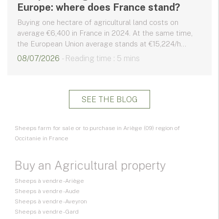
Europe: where does France stand?
Buying one hectare of agricultural land costs on
average €6,400 in France in 2024. At the same time,
the European Union average stands at €15,224/h...
08/07/2026
- Reading time : 5 mins
SEE THE BLOG
Sheeps farm for sale or to purchase in Ariège (09) region of
Occitanie in France
Buy an Agricultural property
Sheeps à vendre - Ariège
Sheeps à vendre - Aude
Sheeps à vendre - Aveyron
Sheeps à vendre - Gard