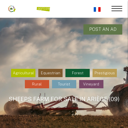
POST AN AD
Agricultural
Equestrian
Forest
Prestigious
Rural
Tourist
Vineyard
SHEEPS FARM FOR SALE IN ARIÈGE (09)