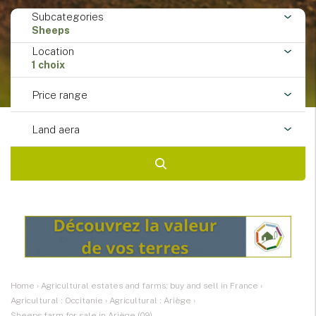
Subcategories
Sheeps
Location
1 choix
Price range
Land aera
Home
›
Agricultural estates and farms: buy and sell in France
›
Agricultural : Occitanie
›
Agricultural : Ariège
›
Sheeps farm for sale in Ariège (09)