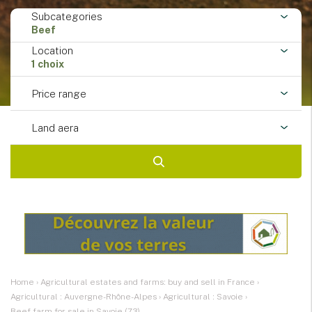
Subcategories
Beef
Location
1 choix
Price range
Land aera
Home
›
Agricultural estates and farms: buy and sell in France
›
Agricultural : Auvergne-Rhône-Alpes
›
Agricultural : Savoie
›
Beef farm for sale in Savoie (73)