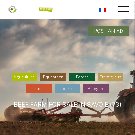
POST AN AD
Agricultural
Equestrian
Forest
Prestigious
Rural
Tourist
Vineyard
BEEF FARM FOR SALE IN SAVOIE (73)