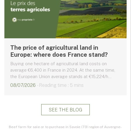
The price of agricultural land in
Europe: where does France stand?
Buying one hectare of agricultural land costs on
average €6,400 in France in 2024. At the same time,
the European Union average stands at €15,224/h...
08/07/2026
- Reading time : 5 mins
SEE THE BLOG
Beef farm for sale or to purchase in Savoie (73) region of Auvergne-