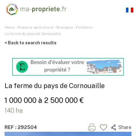
Home
›
Property agricultural
›
Bretagne
›
Finistère
›
La ferme du pays de Cornouaille
< Back to search results
La ferme du pays de Cornouaille
1 000 000 à 2 500 000 €
140 ha
REF : 292504
Share