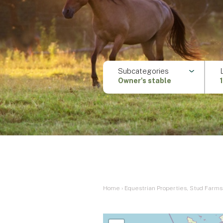
Subcategories
Owner's stable
Home
›
Equestrian Properties, Stud Farms