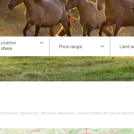
Location
Price range
Land a
1 choix
 & Stables
›
Equestrian : Nouvelle-Aquitaine
›
Owner's stable for sale in Nouve