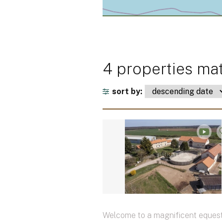
4 properties mat
sort by:
Welcome to a magnificent equest