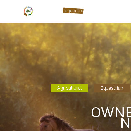
Agricultural
Equestrian
OWNE
N