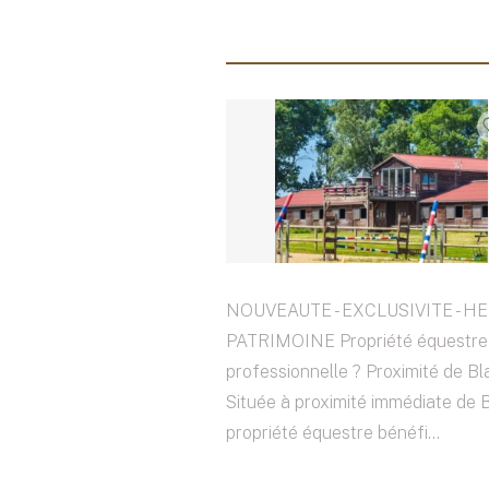
NOUVEAUTE - EXCLUSIVITE - H
PATRIMOINE Propriété équestre
professionnelle ? Proximité de Bl
Située à proximité immédiate de B
propriété équestre bénéfi...