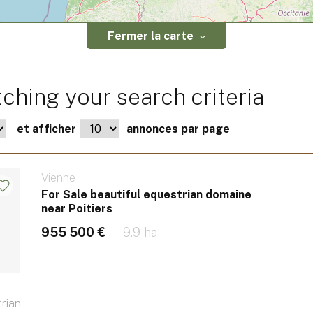
Fermer la carte
ching your search criteria
et afficher
annonces par page
Vienne
For Sale beautiful equestrian domaine
near Poitiers
955 500 €
9.9 ha
rian