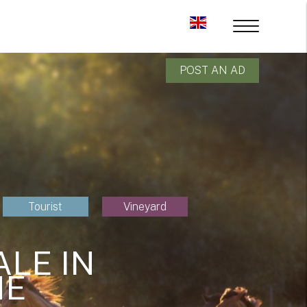
POST AN AD
Tourist
Vineyard
LE IN
NE