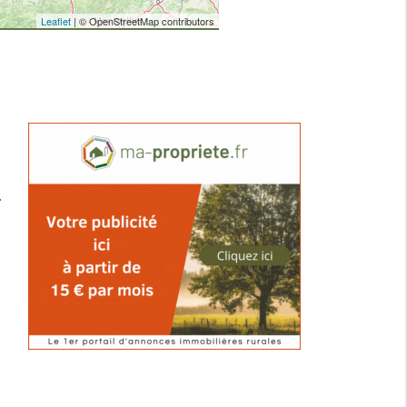
Leaflet
| © OpenStreetMap contributors