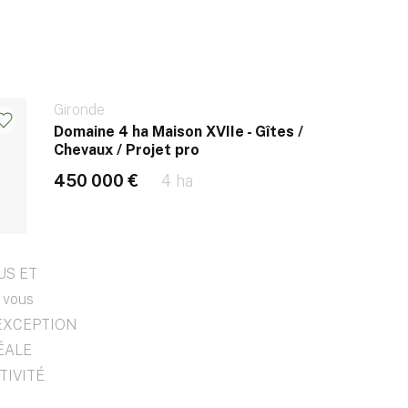
Gironde
Domaine 4 ha Maison XVIIe - Gîtes /
Chevaux / Projet pro
450 000 €
4 ha
US ET
 vous
'EXCEPTION
DÉALE
TIVITÉ