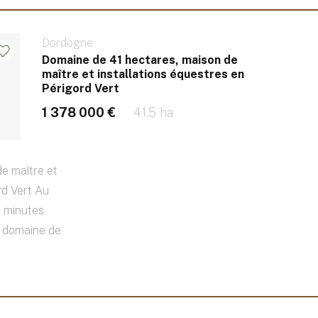
Dordogne
Domaine de 41 hectares, maison de
maître et installations équestres en
Périgord Vert
1 378 000 €
41.5 ha
e maître et
rd Vert Au
0 minutes
e domaine de