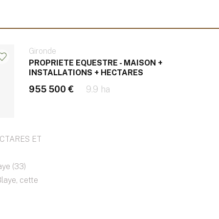
Gironde
PROPRIETE EQUESTRE - MAISON +
INSTALLATIONS + HECTARES
955 500 €
9.9 ha
ECTARES ET
aye (33)
laye, cette