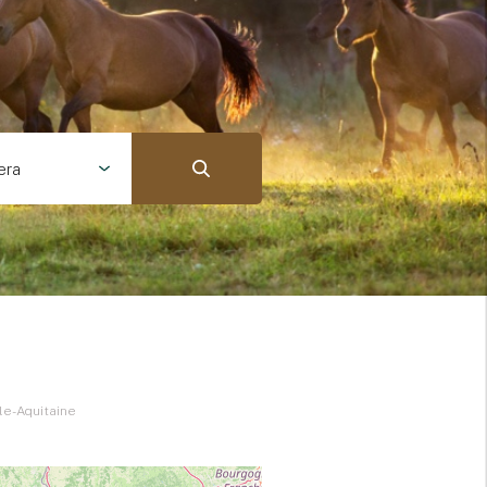
era
lle-Aquitaine