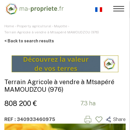
Home
›
Property agricultural
›
Mayotte
›
Terrain Agricole à vendre à Mtsapéré MAMOUDZOU (976)
< Back to search results
Terrain Agricole à vendre à Mtsapéré
MAMOUDZOU (976)
808 200 €
7.3 ha
REF : 340933460975
Share