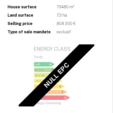
House surface
73480 m²
Land surface
7.3 ha
Selling price
808 200 €
Type of sale mandate
exclusif
ENERGY CLASS
Thrifty
NULL EPC
Energy-consuming