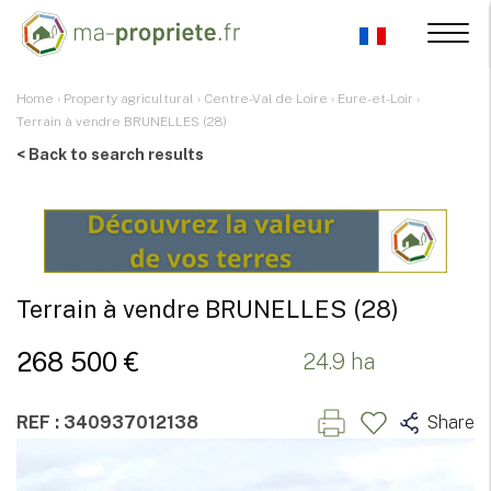
Home
›
Property agricultural
›
Centre-Val de Loire
›
Eure-et-Loir
›
Terrain à vendre BRUNELLES (28)
< Back to search results
Terrain à vendre BRUNELLES (28)
268 500 €
24.9 ha
REF : 340937012138
Share