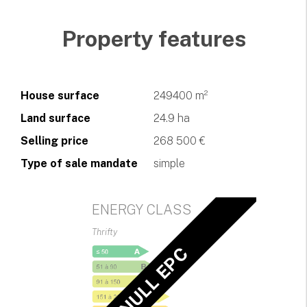
Property features
House surface
249400 m²
Land surface
24.9 ha
Selling price
268 500 €
Type of sale mandate
simple
ENERGY CLASS
Thrifty
NULL EPC